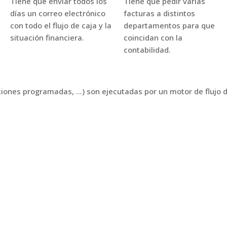
Tiene que enviar todos los
Tiene que pedir varias
días un correo electrónico
facturas a distintos
con todo el flujo de caja y la
departamentos para que
situación financiera.
coincidan con la
contabilidad.
ciones programadas, …) son ejecutadas por un motor de flujo de