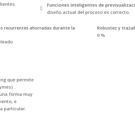
lientes.
Funciones inteligentes de previsualizac
diseño actual del proceso es correcto.
as recurrentes ahorradas durante la
Robustez y trazab
0
%
leado
ing que permite
pymes)
e una forma muy
iento, e
 particular.