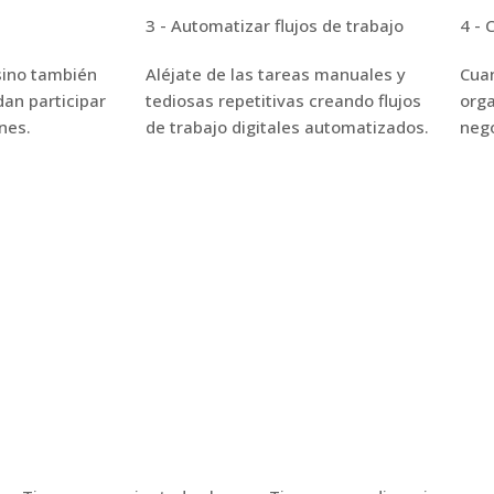
s
3 - Automatizar flujos de trabajo
4 - 
 sino también
Aléjate de las tareas manuales y
Cuan
an participar
tediosas repetitivas creando flujos
orga
nes.
de trabajo digitales automatizados.
neg