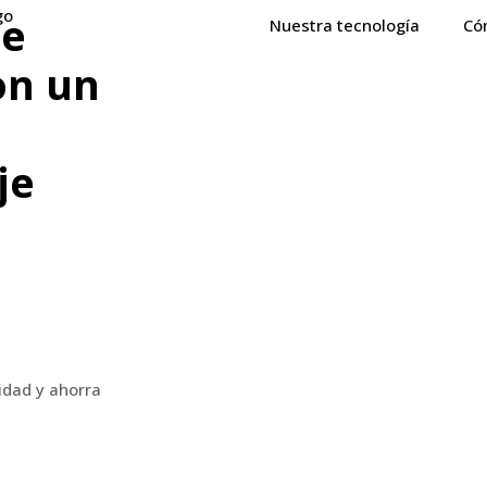
de
Nuestra tecnología
Có
on un
je
idad y ahorra