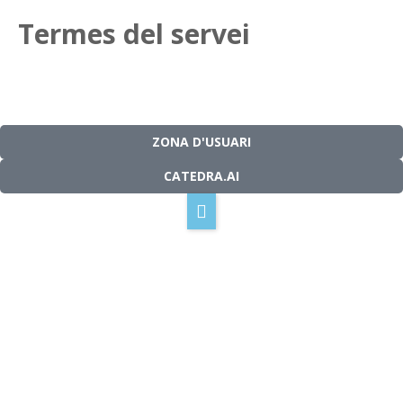
Termes del servei
La nostra tecnologia
Com funciona
Solucions
ZONA D'USUARI
CATEDRA.AI
La nostra missió
Blog
Contacte
Català