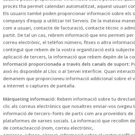
procés th
a permet
calendari automatitzat, aquest usuari co
Els usuaris també poden proporcionar informació sobre els 
companys d’equip a utilitzar t
el Serveis.
De la mateixa maner
com a usuari,
contacte de facturació, contacte tècnic o admi
partit.
De tal
un cas, rebrem informació que ens permeti
per
correu electrònic, el telèfon
número, fitxes o altra informació
contingut que rebem de la vostra organització està subjecte
aplicació de tercers,
la
informació que rebem depèn de la conf
Informació
proporcionada a través dels
canals de suport:
P
això és
disponible al Lloc o al Servei
interfície.
Quan interact
demanem que proporcioneu informació addicional sobre el v
a Internet o captures de pantalla.
Màrqueting
Informació:
Rebem informació sobre tu directa
clic als correus electrònics que nosaltres
enviar-vos (vegeu I
informació de tercers
–
fonts de parts com ara proveïdors de
plataformes de xarxes socials.
La informació que recollim de
de contacte
acció (nom, correu electrònic,