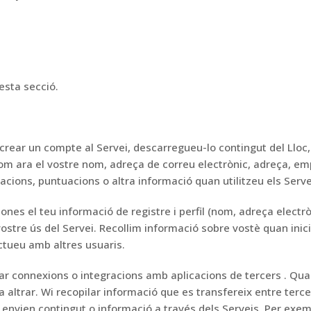
esta secció.
crear un compte al Servei, descarregueu-lo
contingut del Lloc
om ara el vostre nom,
adreça de correu
electrònic, adreça, e
cions, puntuacions o altra
informació quan utilitzeu els Serve
iones el teu
informació de registre i perfil (nom, adreça elect
stre ús del Servei.
Recollim
informació sobre vostè quan inicie
actueu amb altres usuaris.
ar connexions o integracions amb
aplicacions
de
tercers
.
Quan
 altra
r. W
i recopilar informació que es transfereix entre terce
 envien contingut
o informació a través dels Serveis.
Per exemp