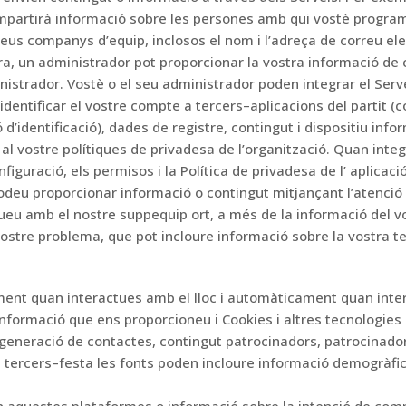
mpartirà informació sobre les persones amb qui vostè
program
seus
companys d’equip, inclosos el nom i l’adreça de correu ele
a, un administrador pot proporcionar la vostra informació de 
nistrador.
Vostè o el seu administrador poden integrar el
Serv
 identificar el vostre compte a tercers
–
aplicacions del partit (
 d’identificació), dades de registre, contingut i dispositiu
infor
 al vostre
polítiques de privadesa de l’organització.
Quan integ
iguració, els permisos i la Política
de
privadesa de
l’
aplicaci
odeu proporcionar informació o contingut
mitjançant l’atenció 
ueu amb el nostre supp
equip ort, a més de la informació del 
ostre problema, que pot incloure
informació sobre la vostra t
ment quan interactues
amb el lloc i automàticament quan inter
nformació que ens proporcioneu i Cookies i altres tecnologies
 generació de contactes, contingut
patrocinadors, patrocinado
 tercers
–
festa
les fonts poden incloure informació demogràfi