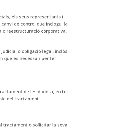
ials, els seus representants i
o canvi de control
que inclogui la
 o reestructuració corporativa,
judicial o obligació legal, inclòs
em que és necessari per fer
ractament de les dades i,
en tot
ble del
tractament
.
l tractament o sol·licitar la seva