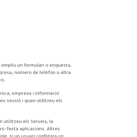
, ompliu un formulari o enquesta,
mpresa, número de telèfon
o altra
is.
rònica, empresa i informació
u sessió i quan utilitzeu els
 utilitzeu els Serveis, la
rs
–
festa
aplicacions.
Altres
le, si un usuari configura un