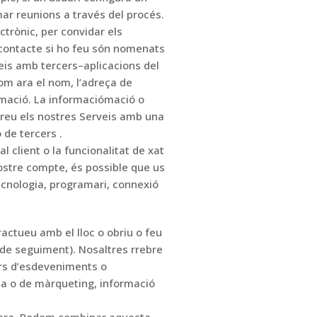
ar reunions a través del procés.
ctrònic, per convidar els
contacte si ho feu
són nomenats
eis amb tercers
–
aplicacions del
com ara el nom, l’adreça de
mació.
La informació
mació o
reu els nostres Serveis amb una
ó
de
tercers
.
al client o la funcionalitat de xat
vostre compte,
és possible que us
ecnologia, programari, connexió
actueu amb el lloc o obriu o feu
 de seguiment).
Nosaltres
r
rebre
rs d’esdeveniments o
ca o de màrqueting, informació