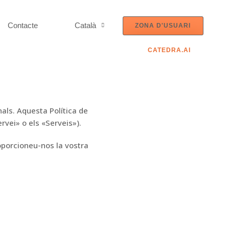
Contacte
Català
ZONA D'USUARI
CATEDRA.AI
als. Aquesta Política de
ervei» o els «Serveis»).
oporcioneu-nos la vostra