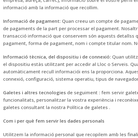
empresa, adreça, càrrec), informació sobre el vostre perfil
informació amb la informació que recollim.
Informació de
pagament
:
Quan creeu un compte de pagam
de pagaments de la part per processar el pagament.
Nosalt
transacció
informació que
conservem són aquests detalls
s 
pagament, forma de pagament, nom i
compte
titular
nom.
N
Informació tècnica, del dispositiu i de connexió
:
Quan utilit
el dispositiu
estàs utilitzant
per accedir al Lloc o
Serveis.
Qua
automàticament
recull informació
i ens la proporciona.
Aques
connexió, configuració, sistema operatiu, tipus de navegador
Galetes
i
altres
tecnologies
de
seguiment
:
fem servir galete
funcionalitats, personalitzar la vostra experiència i
reconèixe
galetes
consultant
la
nostra
Política
de
galetes
.
Com i per què fem servir les
dades
personals
Utilitzem la
informació
personal
que recopilem amb les final