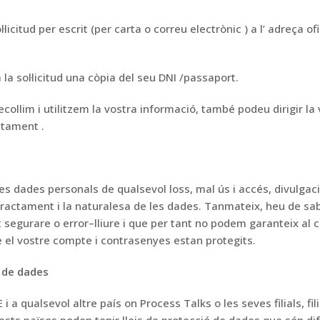
·licitud per escrit
(per carta
o correu electrònic
)
a l’
adreça
ofi
 la sol·licitud una còpia del seu DNI
/passaport.
collim i utilitzem la vostra
informació, també podeu dirigir la v
actament
.
es dades personals de qualsevol l
oss, mal ús i
accés, divulgaci
tractament i la naturalesa de les dades.
Tanmateix, heu de sab
t segura
re o error
–
lliure i que per tant no podem
garanteix al c
 el vostre compte i
contrasenyes
estan protegits.
 de dades
E i a qualsevol altre país
on Process Talks o les seves filials, fil