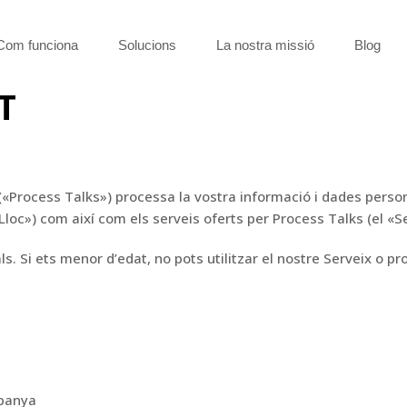
Com funciona
Solucions
La nostra missió
Blog
T
(«Process Talks») processa la vostra informació
i dades person
«Lloc») com
així com els serveis oferts per Process
Talks (el «S
s. Si ets menor d’edat, no pots utilitzar el nostre
Serveix o pr
spanya