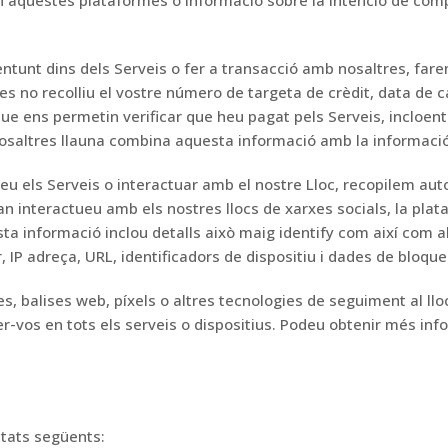
 en aquestes plataformes o informació
sobre la intenció de com
ent
unt dins dels Serveis o
fer
a
transacció amb nosaltres, fare
res
no recolliu el vostre número de targeta de crèdit, data de 
que ens permetin verificar que heu pagat pels Serveis,
incloen
osaltres
llauna
combina aquesta informació amb la informació
zeu els Serveis o
interactuar amb el nostre
Lloc, recopilem au
n interactueu amb els nostres llocs de xarxes socials, la plat
ta informació inclou
detalls
això
maig
identif
y
com
així com a
, IP
adreça, URL, identificadors de dispositiu i dades de bloque
s, balises web, píxels o altres
tecnologies de seguiment al lloc 
r-vos en tots els serveis o dispositius.
Podeu obtenir més info
itats següents: