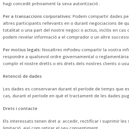
hagi concedit prèviament la seva autorització
.
Per a transaccions corporatives
:
Podem compartir dades pe
altres participants rellevants en o durant
negociacions de qua
totalitat o una part del nostre negoci o actius, inclòs en
cas 
podem revelar informació a
el
comprador o un altre success
Per motius legals
:
Nosaltres m
Podeu compartir la vostra in
respondre a qualsevol ordre governamental o reglamentàri
complir el nostre dret
ts
o els drets dels nostres clients o usu
Retenció de dades
Les dades es conservaran durant el
període
de
temps
que es
cas, durant el període en què el tractament
de les dades pug
Drets i contacte
Els interessats tenen dret a: accedir, rectificar i suprimir le
limitació, així com retirar el
seu
consentiment
.