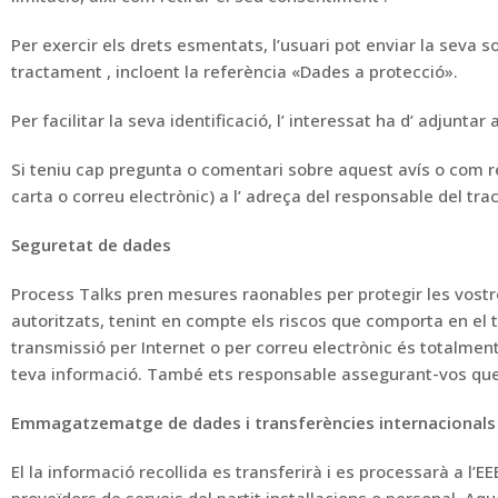
Per exercir els drets esmentats, l’usuari pot enviar la seva sol
tractament
, incloent la referència «Dades
a protecció».
Per facilitar
la seva
identificació, l’
interessat ha d’
adjuntar a
Si teniu cap pregunta o
comentari sobre aquest avís
o
com re
carta o correu electrònic)
a
l’
adreça
del responsable del tr
Seguretat de dades
Process Talks pren mesures raonables per protegir les vostr
autoritzats, tenint en compte els riscos que comporta
en el 
transmissió per Internet o per correu electrònic és totalmen
teva informació.
També ets responsable
assegurant-vos que
Emmagatzematge de dades i transferències internacionals
El
la informació recollida es transferirà i es processarà a l’EE