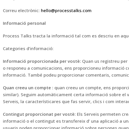
Correu electrònic:
hello@processtalks.com
Informació personal
Process Talks tracta la informació
tal com
es descriu en aqu
Categories d’informació:
Informació
proporcionada per vostè
:
Quan us registreu per 
o responeu a comunicacions, ens proporcioneu
informació c
informació.
També
podeu
proporcionar comentaris, comunica
Quan creeu un compte
:
quan creeu un
compte,
ens proporc
similar).
Seguim automàticament certa informació sobre el vo
Serveis, la característica
res que fas servir,
clics i com inter
Contingut
proporcionat per vostè
:
Els Serveis permeten cre
informació o el contingut es transfereix d’
una
aplicació a
una
usuaris poden proporcionar informació sobre persones quan