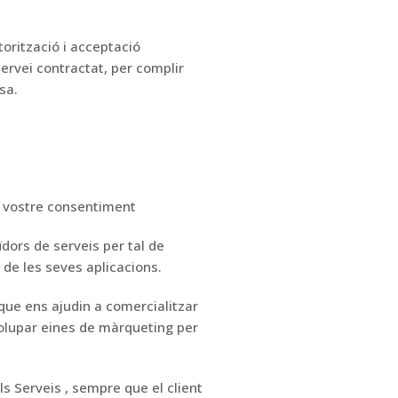
torització i acceptació
Servei contractat,
per complir
sa.
l vostre consentiment
dors de serveis per tal de
de les seves aplicacions.
que ens ajudin
a comercialitzar
olupar
eines de màrqueting per
ls Serveis
,
sempre que
el client