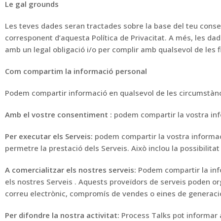
Le
gal grounds
Les teves dades seran tractades sobre la base del teu conse
corresponent d’aquesta Política de Privacitat.
A més, les da
amb un legal
obligació i
/o
per complir amb qualsevol de les fi
Com compartim la informació personal
Podem
compartir informació
en qualsevol
de les circumstàn
Amb el vostre consentiment
:
podem compartir la vostra in
Per
executar
els
Serveis:
podem compartir la vostra informa
permetre la prestació dels Serveis.
Això inclou la possibilitat
A
comercialitzar
els nostres serveis:
Podem compartir la in
els nostres Serveis
.
Aquests proveïdors de serveis poden
or
correu electrònic, compromís de vendes o
eines de generaci
Per
difondre la nostra
activitat
:
Process Talks pot
informar 