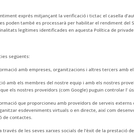
ntiment exprés mitjançant la verificació
i tictac
el
casella d’au
des poden
també es processarà per habilitar el
rendiment
del 
nalitats legítimes identificades en aquesta Política de privade
cies següents:
formació amb empreses, organitzacions i altres
tercers amb
e
ció amb els membres del nostre equip i amb els nostres
proveï
que els nostres proveïdors (com Google) puguin controlar l’
ús
formació que proporcioneu amb
proveïdors
de
serveis externs
ganitzar
esdeveniments virtuals o en directe,
així com desenv
ó
de
contactes.
a través de
les seves xarxes socials de l’èxit
de la prestació de