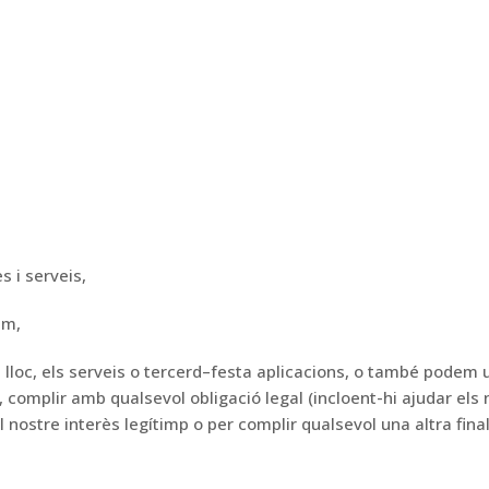
 i serveis,
em,
 lloc, els serveis o
tercer
d
–
festa
aplicacions, o també podem ut
, complir amb qualsevol obligació legal (incloent-hi ajudar els 
l nostre interès legítim
p o per complir qualsevol
una altra fina