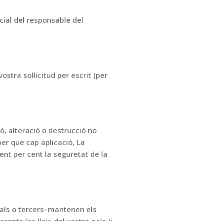
cial
del responsable del
ostra sol·licitud per escrit
(per
ó, alteració o destrucció no
er que cap aplicació,
La
ent per cent la seguretat de la
ials o tercers
–
mantenen els