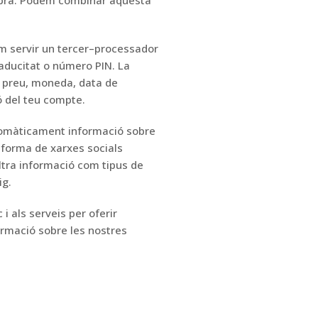
pra.
Podem combinar aquesta
m servir un tercer
–
processador
caducitat o número PIN.
La
t preu, moneda, data de
 del teu compte.
tomàticament informació sobre
aforma de xarxes socials
ltra informació com
tipus de
ig.
i als serveis per oferir
rmació sobre les nostres