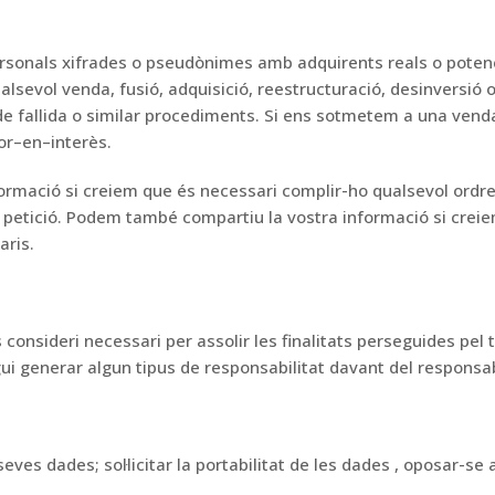
rsonals xifrades o pseudònimes amb
adquirents reals o potenc
lsevol venda, fusió, adquisició, reestructuració, desinversió 
de
fallida o similar
procediments.
Si ens sotmetem a una venda
or
–
en
–
interès.
formació si creiem que és necessari complir-ho
qualsevol ordre 
a
petició.
Podem
també
compartiu la vostra informació si crei
aris.
 consideri
necessari per assolir les finalitats
perseguides pel t
ui generar algun
tipus
de
responsabilitat
davant
del responsa
s seves dades;
sol·licitar la portabilitat de
les
dades
, oposar-se a