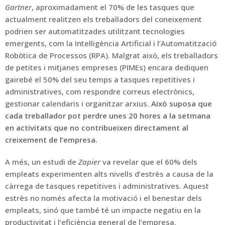
Gartner
, aproximadament el 70% de les tasques que
actualment realitzen els treballadors del coneixement
podrien ser automatitzades utilitzant tecnologies
emergents, com la Intel·ligència Artificial i l’Automatització
Robòtica de Processos (RPA). Malgrat això, els treballadors
de petites i mitjanes empreses (PIMEs) encara dediquen
gairebé el 50% del seu temps a tasques repetitives i
administratives, com respondre correus electrònics,
gestionar calendaris i organitzar arxius.
Això suposa que
cada treballador pot perdre unes 20 hores a la setmana
en activitats que no contribueixen directament al
creixement de l’empresa.
A més, un estudi de
Zapier
va revelar que el 60% dels
empleats experimenten alts nivells d’estrès a causa de la
càrrega de tasques repetitives i administratives. Aquest
estrès no només afecta la motivació i el benestar dels
empleats, sinó que també té un impacte negatiu en la
productivitat i l’eficiència general de l’empresa.