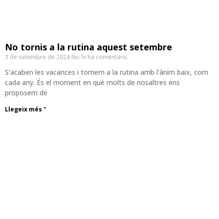
No tornis a la rutina aquest setembre
3 de setembre de 2024
No hi ha comentaris
S’acaben les vacances i tornem a la rutina amb l’ànim baix, com
cada any. És el moment en què molts de nosaltres ens
proposem de
Llegeix més "