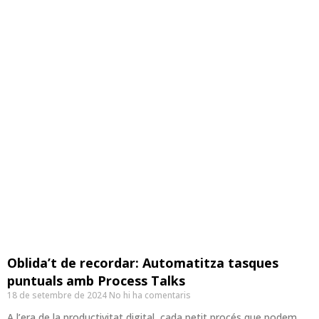
Oblida’t de recordar: Automatitza tasques
puntuals amb Process Talks
18 de setembre de 2024
No hi ha comentaris
A l’era de la productivitat digital, cada petit procés que podem