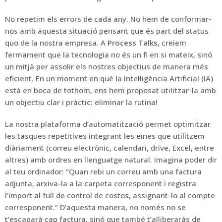
No repetim els errors de cada any. No hem de conformar-
nos amb aquesta situació pensant que és part del status
quo de la nostra empresa. A
Process Talks
, creiem
fermament que la tecnologia no és un fi en si mateix, sinó
un mitjà per assolir els nostres objectius de manera més
eficient. En un moment en què la Intel·ligència Artificial (IA)
està en boca de tothom, ens hem proposat utilitzar-la amb
un objectiu clar i pràctic: eliminar la rutina!
La nostra plataforma d’automatització permet optimitzar
les tasques repetitives integrant les eines que utilitzem
diàriament (correu electrònic, calendari, drive, Excel, entre
altres) amb ordres en llenguatge natural. Imagina poder dir
al teu ordinador: “Quan rebi un correu amb una factura
adjunta, arxiva-la a la carpeta corresponent i registra
l’import al full de control de costos, assignant-lo al compte
corresponent.” D’aquesta manera, no només no se
t’escaparà cap factura, sinó que també t’alliberaràs de