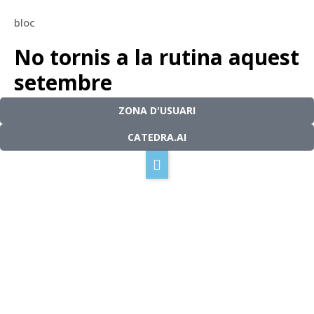
bloc
La nostra tecnologia
No tornis a la rutina aquest
setembre
Com funciona
Solucions
ZONA D'USUARI
setembre 3, 2024
2 minuts de lectura
CATEDRA.AI
La nostra missió
Blog
Contacte
Català