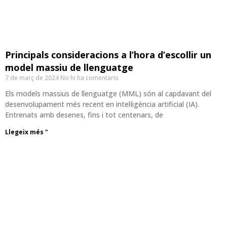
Principals consideracions a l’hora d’escollir un
model massiu de llenguatge
7 de març de 2024
No hi ha comentaris
Els models massius de llenguatge (MML) són al capdavant del
desenvolupament més recent en intel·ligència artificial (IA).
Entrenats amb desenes, fins i tot centenars, de
Llegeix més "