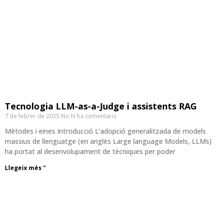
Tecnologia LLM-as-a-Judge i assistents RAG
7 de febrer de 2025
No hi ha comentaris
Mètodes i eines Introducció L’adopció generalitzada de models
massius de llenguatge (en anglès Large language Models, LLMs)
ha portat al desenvolupament de tècniques per poder
Llegeix més "