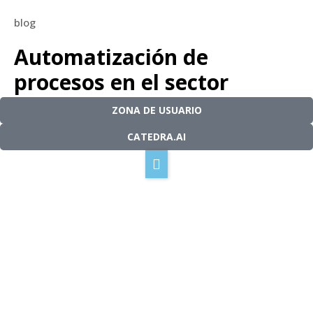
blog
Nuestra tecnología
Automatización de
procesos en el sector
Cómo funciona
contable y administrativo
Soluciones
ZONA DE USUARIO
CATEDRA.AI
Nuestra misión
agosto 17, 2022
4 minutos de lectura
Blog
Contacto
Español