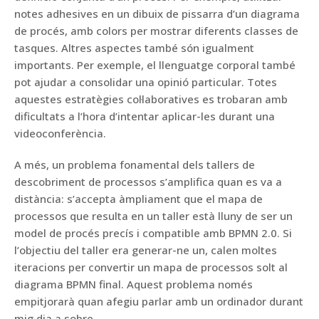
notes adhesives en un dibuix de pissarra d’un diagrama
de procés, amb colors per mostrar diferents classes de
tasques. Altres aspectes també són igualment
importants. Per exemple, el llenguatge corporal també
pot ajudar a consolidar una opinió particular. Totes
aquestes estratègies col·laboratives es trobaran amb
dificultats a l’hora d’intentar aplicar-les durant una
videoconferència.
A més, un problema fonamental dels tallers de
descobriment de processos s’amplifica quan es va a
distància: s’accepta àmpliament que el mapa de
processos que resulta en un taller està lluny de ser un
model de procés precís i compatible amb BPMN 2.0. Si
l’objectiu del taller era generar-ne un, calen moltes
iteracions per convertir un mapa de processos solt al
diagrama BPMN final. Aquest problema només
empitjorarà quan afegiu parlar amb un ordinador durant
mig dia a sobre…