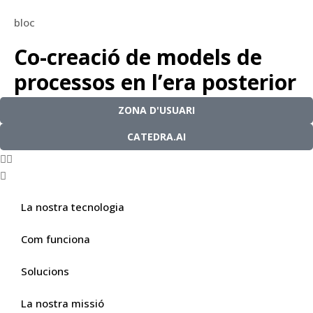
bloc
Co-creació de models de
processos en l’era posterior
a la COVID-19
ZONA D'USUARI
CATEDRA.AI
gener 25, 2021
3 minuts de lectura
La nostra tecnologia
Com funciona
Solucions
La nostra missió