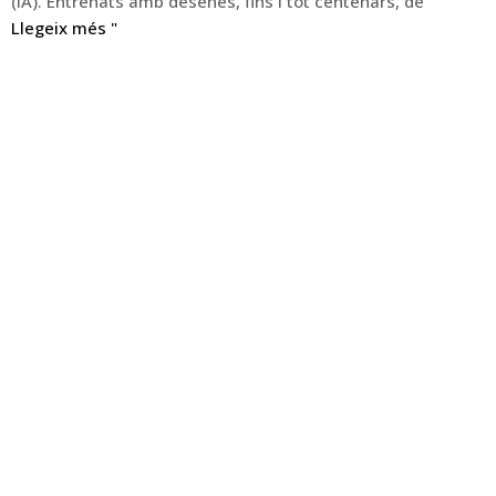
(IA). Entrenats amb desenes, fins i tot centenars, de
Llegeix més "